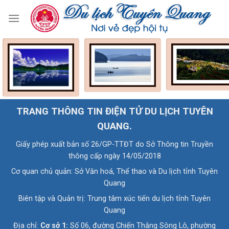
'"Tuyên Quang mùa gặt" - Tác giả: Đinh Công Thuỷ'
'"Tuyên Quang mùa gặt" - Tác giả: Đinh Công Thuỷ'
'"Tuyên Quang mùa gặt" - Tác giả: Đinh Công Thuỷ'
'"Tuyên Quang mùa gặt" - Tác giả: Đinh Công Thuỷ'
'"Tuyên Quang mùa gặt" - Tác giả: Đinh Công Thuỷ'
TRANG THÔNG TIN ĐIỆN TỬ DU LỊCH TUYÊN
QUANG.
Giấy phép xuất bản số 26/GP-TTĐT do Sở Thông tin Truyền
thông cấp ngày 14/05/2018
Cơ quan chủ quản: Sở Văn hoá, Thể thao và Du lịch tỉnh Tuyên
Quang
Biên tập và Quản trị: Trung tâm xúc tiến du lịch tỉnh Tuyên
Quang
Địa chỉ:
Cơ sở 1:
Số 06, đường Chiến Thắng Sông Lô, phường