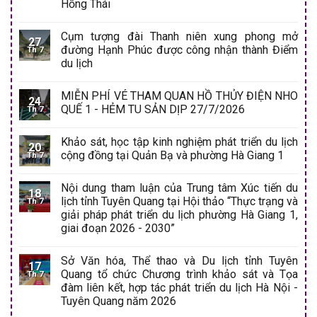
Hồng Thái
Cụm tượng đài Thanh niên xung phong mở
27
đường Hạnh Phúc được công nhận thành Điểm
Th 7
du lịch
MIỄN PHÍ VÉ THAM QUAN HỒ THỦY ĐIỆN NHO
24
QUẾ 1 - HẺM TU SẢN DỊP 27/7/2026
Th 7
Khảo sát, học tập kinh nghiệm phát triển du lịch
20
cộng đồng tại Quản Bạ và phường Hà Giang 1
Th 7
Nội dung tham luận của Trung tâm Xúc tiến du
18
lịch tỉnh Tuyên Quang tại Hội thảo “Thực trạng và
Th 7
giải pháp phát triển du lịch phường Hà Giang 1,
giai đoạn 2026 - 2030”
Sở Văn hóa, Thể thao và Du lịch tỉnh Tuyên
17
Quang tổ chức Chương trình khảo sát và Tọa
Th 7
đàm liên kết, hợp tác phát triển du lịch Hà Nội -
Tuyên Quang năm 2026