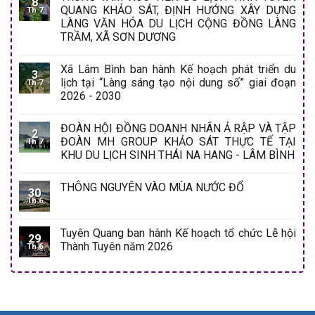
8
QUANG KHẢO SÁT, ĐỊNH HƯỚNG XÂY DỰNG
Th 7
LÀNG VĂN HÓA DU LỊCH CỘNG ĐỒNG LÀNG
TRẦM, XÃ SƠN DƯƠNG
Xã Lâm Bình ban hành Kế hoạch phát triển du
3
lịch tại “Làng sáng tạo nội dung số” giai đoạn
Th 7
2026 - 2030
ĐOÀN HỘI ĐỒNG DOANH NHÂN Ả RẬP VÀ TẬP
2
ĐOÀN MH GROUP KHẢO SÁT THỰC TẾ TẠI
Th 7
KHU DU LỊCH SINH THÁI NA HANG - LÂM BÌNH
THÔNG NGUYÊN VÀO MÙA NƯỚC ĐỔ
30
Th 6
Tuyên Quang ban hành Kế hoạch tổ chức Lễ hội
29
Thành Tuyên năm 2026
Th 6