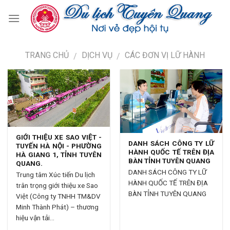
TRANG CHỦ
DỊCH VỤ
CÁC ĐƠN VỊ LỮ HÀNH
/
/
GIỚI THIỆU XE SAO VIỆT -
DANH SÁCH CÔNG TY LỮ
TUYẾN HÀ NỘI - PHƯỜNG
HÀNH QUỐC TẾ TRÊN ĐỊA
HÀ GIANG 1, TỈNH TUYÊN
BÀN TỈNH TUYÊN QUANG
QUANG.
DANH SÁCH CÔNG TY LỮ
Trung tâm Xúc tiến Du lịch
HÀNH QUỐC TẾ TRÊN ĐỊA
trân trọng giới thiệu xe Sao
BÀN TỈNH TUYÊN QUANG
Việt (Công ty TNHH TM&DV
Minh Thành Phát) – thương
hiệu vận tải...