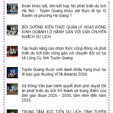
Đoàn khảo sát, liên kết hợp tác phát triển du lịch
16
Hà Nội - Tuyên Quang khảo sát thực tế tại Vị
Th 7
Xuyên và phường Hà Giang 1
BỒI DƯỠNG KIẾN THỨC QUẢN LÝ HOẠT ĐỘNG
14
KINH DOANH LỮ HÀNH GẮN VỚI VẬN CHUYỂN
Th 7
KHÁCH DU LỊCH
Tập huấn nâng cao nhận thức cộng đồng về phát
13
triển du lịch bền vững gắn với chuyển đổi số tại
Th 7
xã Lũng Cú, tỉnh Tuyên Quang
Tuyên Quang được vinh danh nhiều hạng mục tại
10
lễ trao giải thưởng VITA Awards 2026
Th 7
Xã Đồng Văn ban hành quyết định phê duyệt Đề
9
án phát triển du lịch trở thành xã trọng điểm của
Th 7
tỉnh giai đoạn 2026 - 2030, tầm nhìn đến năm
2035
TRUNG TÂM XÚC TIẾN DU LỊCH TỈNH TUYÊN