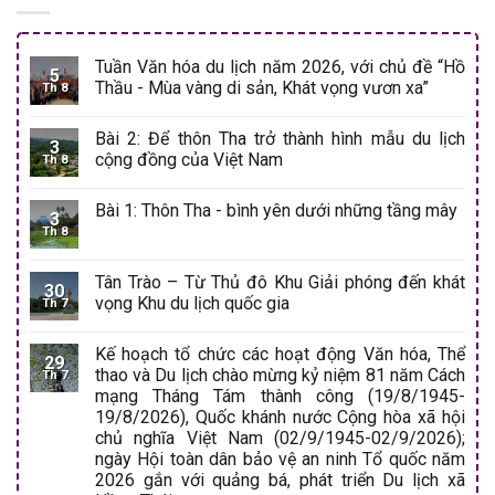
Tuần Văn hóa du lịch năm 2026, với chủ đề “Hồ
5
Thầu - Mùa vàng di sản, Khát vọng vươn xa”
Th 8
Bài 2: Để thôn Tha trở thành hình mẫu du lịch
3
cộng đồng của Việt Nam
Th 8
Bài 1: Thôn Tha - bình yên dưới những tầng mây
3
Th 8
Tân Trào – Từ Thủ đô Khu Giải phóng đến khát
30
vọng Khu du lịch quốc gia
Th 7
Kế hoạch tổ chức các hoạt động Văn hóa, Thể
29
thao và Du lịch chào mừng kỷ niệm 81 năm Cách
Th 7
mạng Tháng Tám thành công (19/8/1945-
19/8/2026), Quốc khánh nước Cộng hòa xã hội
chủ nghĩa Việt Nam (02/9/1945-02/9/2026);
ngày Hội toàn dân bảo vệ an ninh Tổ quốc năm
2026 gắn với quảng bá, phát triển Du lịch xã