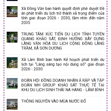
Xã Đồng Văn ban hành quyết định phê duyệt Đề
9
án phát triển du lịch trở thành xã trọng điểm của
Th 7
tỉnh giai đoạn 2026 - 2030, tầm nhìn đến năm
2035
TRUNG TÂM XÚC TIẾN DU LỊCH TỈNH TUYÊN
8
QUANG KHẢO SÁT, ĐỊNH HƯỚNG XÂY DỰNG
Th 7
LÀNG VĂN HÓA DU LỊCH CỘNG ĐỒNG LÀNG
TRẦM, XÃ SƠN DƯƠNG
Xã Lâm Bình ban hành Kế hoạch phát triển du
3
lịch tại “Làng sáng tạo nội dung số” giai đoạn
Th 7
2026 - 2030
ĐOÀN HỘI ĐỒNG DOANH NHÂN Ả RẬP VÀ TẬP
2
ĐOÀN MH GROUP KHẢO SÁT THỰC TẾ TẠI
Th 7
KHU DU LỊCH SINH THÁI NA HANG - LÂM BÌNH
THÔNG NGUYÊN VÀO MÙA NƯỚC ĐỔ
30
Th 6