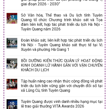
giai đoạn 2026 - 2030”
Sở Văn hóa, Thể thao và Du lịch tỉnh Tuyên
17
Quang tổ chức Chương trình khảo sát và Tọa
Th 7
đàm liên kết, hợp tác phát triển du lịch Hà Nội -
Tuyên Quang năm 2026
Đoàn khảo sát, liên kết hợp tác phát triển du lịch
16
Hà Nội - Tuyên Quang khảo sát thực tế tại Vị
Th 7
Xuyên và phường Hà Giang 1
BỒI DƯỠNG KIẾN THỨC QUẢN LÝ HOẠT ĐỘNG
14
KINH DOANH LỮ HÀNH GẮN VỚI VẬN CHUYỂN
Th 7
KHÁCH DU LỊCH
Tập huấn nâng cao nhận thức cộng đồng về phát
13
triển du lịch bền vững gắn với chuyển đổi số tại
Th 7
xã Lũng Cú, tỉnh Tuyên Quang
Tuyên Quang được vinh danh nhiều hạng mục tại
10
lễ trao giải thưởng VITA Awards 2026
Th 7