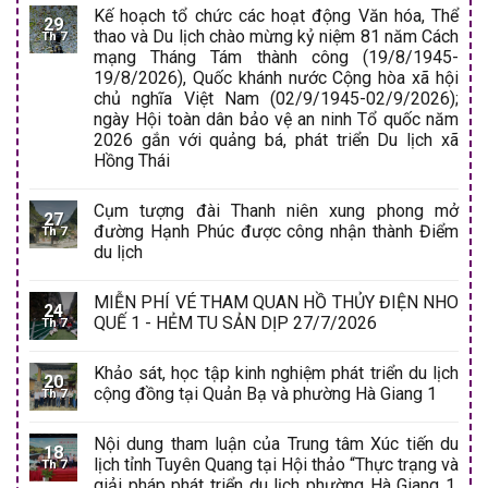
Kế hoạch tổ chức các hoạt động Văn hóa, Thể
29
thao và Du lịch chào mừng kỷ niệm 81 năm Cách
Th 7
mạng Tháng Tám thành công (19/8/1945-
19/8/2026), Quốc khánh nước Cộng hòa xã hội
chủ nghĩa Việt Nam (02/9/1945-02/9/2026);
ngày Hội toàn dân bảo vệ an ninh Tổ quốc năm
2026 gắn với quảng bá, phát triển Du lịch xã
Hồng Thái
Cụm tượng đài Thanh niên xung phong mở
27
đường Hạnh Phúc được công nhận thành Điểm
Th 7
du lịch
MIỄN PHÍ VÉ THAM QUAN HỒ THỦY ĐIỆN NHO
24
QUẾ 1 - HẺM TU SẢN DỊP 27/7/2026
Th 7
Khảo sát, học tập kinh nghiệm phát triển du lịch
20
cộng đồng tại Quản Bạ và phường Hà Giang 1
Th 7
Nội dung tham luận của Trung tâm Xúc tiến du
18
lịch tỉnh Tuyên Quang tại Hội thảo “Thực trạng và
Th 7
giải pháp phát triển du lịch phường Hà Giang 1,