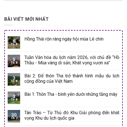
BÀI VIẾT MỚI NHẤT
Hồng Thái rộn ràng ngày hội mùa Lê chín
8
Th 8
Tuần Văn hóa du lịch năm 2026, với chủ đề “Hồ
5
Thầu - Mùa vàng di sản, Khát vọng vươn xa”
Th 8
Bài 2: Để thôn Tha trở thành hình mẫu du lịch
3
cộng đồng của Việt Nam
Th 8
Bài 1: Thôn Tha - bình yên dưới những tầng mây
3
Th 8
Tân Trào – Từ Thủ đô Khu Giải phóng đến khát
30
vọng Khu du lịch quốc gia
Th 7