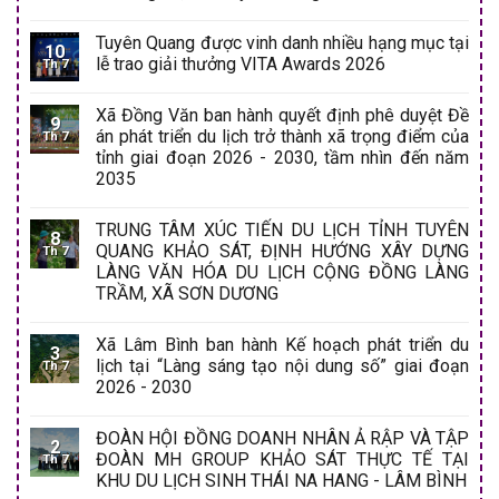
Tuyên Quang được vinh danh nhiều hạng mục tại
10
lễ trao giải thưởng VITA Awards 2026
Th 7
Xã Đồng Văn ban hành quyết định phê duyệt Đề
9
án phát triển du lịch trở thành xã trọng điểm của
Th 7
tỉnh giai đoạn 2026 - 2030, tầm nhìn đến năm
2035
TRUNG TÂM XÚC TIẾN DU LỊCH TỈNH TUYÊN
8
QUANG KHẢO SÁT, ĐỊNH HƯỚNG XÂY DỰNG
Th 7
LÀNG VĂN HÓA DU LỊCH CỘNG ĐỒNG LÀNG
TRẦM, XÃ SƠN DƯƠNG
Xã Lâm Bình ban hành Kế hoạch phát triển du
3
lịch tại “Làng sáng tạo nội dung số” giai đoạn
Th 7
2026 - 2030
ĐOÀN HỘI ĐỒNG DOANH NHÂN Ả RẬP VÀ TẬP
2
ĐOÀN MH GROUP KHẢO SÁT THỰC TẾ TẠI
Th 7
KHU DU LỊCH SINH THÁI NA HANG - LÂM BÌNH