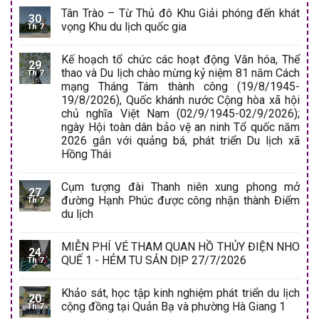
Tân Trào – Từ Thủ đô Khu Giải phóng đến khát
30
vọng Khu du lịch quốc gia
Th 7
Kế hoạch tổ chức các hoạt động Văn hóa, Thể
29
thao và Du lịch chào mừng kỷ niệm 81 năm Cách
Th 7
mạng Tháng Tám thành công (19/8/1945-
19/8/2026), Quốc khánh nước Cộng hòa xã hội
chủ nghĩa Việt Nam (02/9/1945-02/9/2026);
ngày Hội toàn dân bảo vệ an ninh Tổ quốc năm
2026 gắn với quảng bá, phát triển Du lịch xã
Hồng Thái
Cụm tượng đài Thanh niên xung phong mở
27
đường Hạnh Phúc được công nhận thành Điểm
Th 7
du lịch
MIỄN PHÍ VÉ THAM QUAN HỒ THỦY ĐIỆN NHO
24
QUẾ 1 - HẺM TU SẢN DỊP 27/7/2026
Th 7
Khảo sát, học tập kinh nghiệm phát triển du lịch
20
cộng đồng tại Quản Bạ và phường Hà Giang 1
Th 7