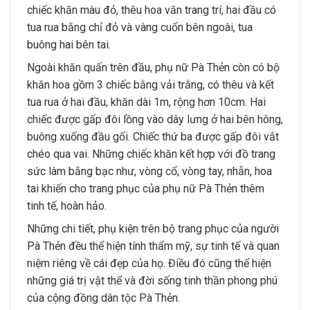
chiếc khăn màu đỏ, thêu hoa văn trang trí, hai đầu có
tua rua bằng chỉ đỏ và vàng cuốn bên ngoài, tua
buông hai bên tai.
Ngoài khăn quấn trên đầu, phụ nữ Pà Thẻn còn có bộ
khăn hoa gồm 3 chiếc bằng vải trắng, có thêu và kết
tua rua ở hai đầu, khăn dài 1m, rộng hơn 10cm. Hai
chiếc được gấp đôi lồng vào dây lưng ở hai bên hông,
buông xuống đầu gối. Chiếc thứ ba được gấp đôi vắt
chéo qua vai. Những chiếc khăn kết hợp với đồ trang
sức làm bằng bạc như, vòng cổ, vòng tay, nhẫn, hoa
tai khiến cho trang phục của phụ nữ Pà Thẻn thêm
tinh tế, hoàn hảo.
Những chi tiết, phụ kiện trên bộ trang phục của người
Pà Thẻn đều thể hiện tính thẩm mỹ, sự tinh tế và quan
niệm riêng về cái đẹp của họ. Điều đó cũng thể hiện
những giá trị vật thể và đời sống tinh thần phong phú
của cộng đồng dân tộc Pà Thẻn.