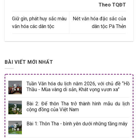
Theo TQĐT
Giữ gìn, phát huy sắc màu
Nét văn hóa đặc sắc của
văn hóa các dân tộc
dân tộc Pà Thẻn
BÀI VIẾT MỚI NHẤT
Tuần Văn hóa du lịch năm 2026, với chủ đề “Hồ
5
Thầu - Mùa vàng di sản, Khát vọng vươn xa”
Th 8
Bài 2: Để thôn Tha trở thành hình mẫu du lịch
3
cộng đồng của Việt Nam
Th 8
Bài 1: Thôn Tha - bình yên dưới những tầng mây
3
Th 8