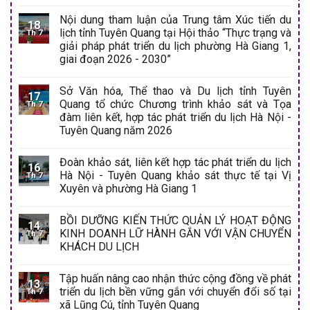
Nội dung tham luận của Trung tâm Xúc tiến du
18
lịch tỉnh Tuyên Quang tại Hội thảo “Thực trạng và
Th 7
giải pháp phát triển du lịch phường Hà Giang 1,
giai đoạn 2026 - 2030”
Sở Văn hóa, Thể thao và Du lịch tỉnh Tuyên
17
Quang tổ chức Chương trình khảo sát và Tọa
Th 7
đàm liên kết, hợp tác phát triển du lịch Hà Nội -
Tuyên Quang năm 2026
Đoàn khảo sát, liên kết hợp tác phát triển du lịch
16
Hà Nội - Tuyên Quang khảo sát thực tế tại Vị
Th 7
Xuyên và phường Hà Giang 1
BỒI DƯỠNG KIẾN THỨC QUẢN LÝ HOẠT ĐỘNG
14
KINH DOANH LỮ HÀNH GẮN VỚI VẬN CHUYỂN
Th 7
KHÁCH DU LỊCH
Tập huấn nâng cao nhận thức cộng đồng về phát
13
triển du lịch bền vững gắn với chuyển đổi số tại
Th 7
xã Lũng Cú, tỉnh Tuyên Quang