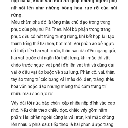
cặp ba lá, khăn vấn đầu đã giúp những người phụ
nữ nổi lên như những bông hoa rực rỡ của núi
rừng.
Màu chàm pha đỏ là tông màu chủ đạo trong trang
phục của phụ nữ Pà Thẻn. Mỗi bộ phận trong trang
phục đều có nét trặng trưng riêng, khi kết hợp lại tạo
thành tổng thể hài hòa, bắt mắt. Với phần áo xẻ ngực,
cổ thấp liền hai vạt trước; thân sau dài đến ngang gối,
hai vạt trước chỉ ngắn tới thắt lưng, khi mặc thì vắt
chéo trước ngực, vạt phải đè lên vạt trái và dùng dải
vải ở đầu vạt áo buộc về sau lưng. Phần cổ, vai, thân,
tay áo trang trí các băng vải màu đỏ, đen, trắng, thêu
hoa văn hoặc đáp những miếng thổ cẩm trang trí
nhiều màu sắc rực rỡ…
Váy dài tới nửa bắp chân, xếp nhiều nếp đính vào cạp
nhỏ. Nếu chia theo chiều dọc, chiếc váy gồm năm
phần: Hai phần ngoài cùng là vải trơn, khi mặc chồng
lên nhau ở phía sau; tiếp theo là hai phần được trang