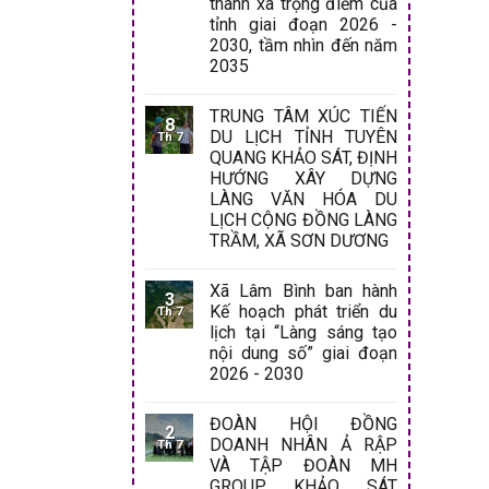
thành xã trọng điểm của
tỉnh giai đoạn 2026 -
2030, tầm nhìn đến năm
2035
TRUNG TÂM XÚC TIẾN
8
DU LỊCH TỈNH TUYÊN
Th 7
QUANG KHẢO SÁT, ĐỊNH
HƯỚNG XÂY DỰNG
LÀNG VĂN HÓA DU
LỊCH CỘNG ĐỒNG LÀNG
TRẦM, XÃ SƠN DƯƠNG
Xã Lâm Bình ban hành
3
Kế hoạch phát triển du
Th 7
lịch tại “Làng sáng tạo
nội dung số” giai đoạn
2026 - 2030
ĐOÀN HỘI ĐỒNG
2
DOANH NHÂN Ả RẬP
Th 7
VÀ TẬP ĐOÀN MH
GROUP KHẢO SÁT