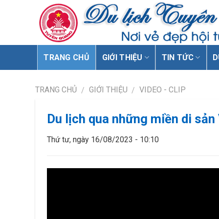
TRANG CHỦ
GIỚI THIỆU
TIN TỨC
D
TRANG CHỦ
GIỚI THIỆU
VIDEO - CLIP
/
/
Du lịch qua những miền di sản
Thứ tư, ngày 16/08/2023 - 10:10