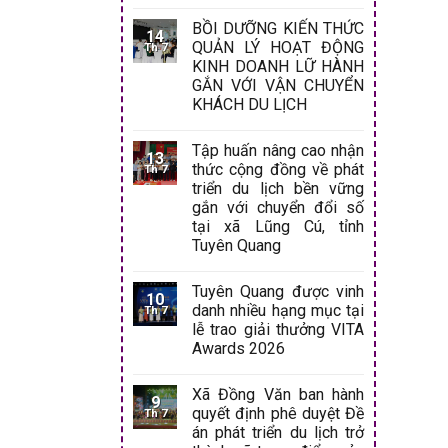
BỒI DƯỠNG KIẾN THỨC
14
QUẢN LÝ HOẠT ĐỘNG
Th 7
KINH DOANH LỮ HÀNH
GẮN VỚI VẬN CHUYỂN
KHÁCH DU LỊCH
Tập huấn nâng cao nhận
13
thức cộng đồng về phát
Th 7
triển du lịch bền vững
gắn với chuyển đổi số
tại xã Lũng Cú, tỉnh
Tuyên Quang
Tuyên Quang được vinh
10
danh nhiều hạng mục tại
Th 7
lễ trao giải thưởng VITA
Awards 2026
Xã Đồng Văn ban hành
9
quyết định phê duyệt Đề
Th 7
án phát triển du lịch trở