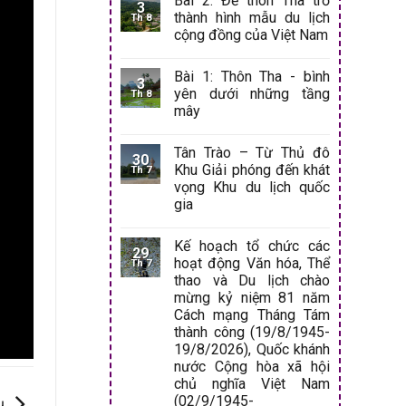
Bài 2: Để thôn Tha trở
3
thành hình mẫu du lịch
Th 8
cộng đồng của Việt Nam
Bài 1: Thôn Tha - bình
3
yên dưới những tầng
Th 8
mây
Tân Trào – Từ Thủ đô
30
Khu Giải phóng đến khát
Th 7
vọng Khu du lịch quốc
gia
Kế hoạch tổ chức các
29
hoạt động Văn hóa, Thể
Th 7
thao và Du lịch chào
mừng kỷ niệm 81 năm
Cách mạng Tháng Tám
thành công (19/8/1945-
19/8/2026), Quốc khánh
nước Cộng hòa xã hội
chủ nghĩa Việt Nam
(02/9/1945-
ụ