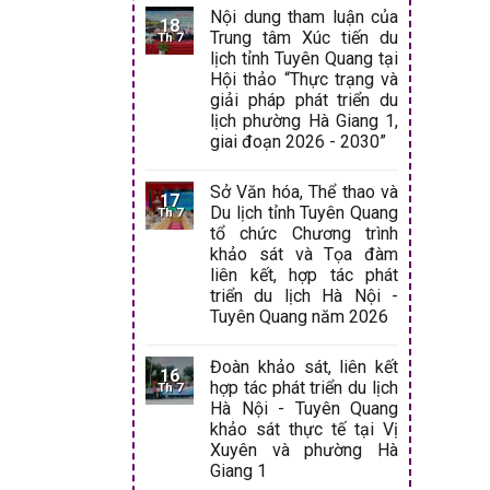
Nội dung tham luận của
18
Trung tâm Xúc tiến du
Th 7
lịch tỉnh Tuyên Quang tại
Hội thảo “Thực trạng và
giải pháp phát triển du
lịch phường Hà Giang 1,
giai đoạn 2026 - 2030”
Sở Văn hóa, Thể thao và
17
Du lịch tỉnh Tuyên Quang
Th 7
tổ chức Chương trình
khảo sát và Tọa đàm
liên kết, hợp tác phát
triển du lịch Hà Nội -
Tuyên Quang năm 2026
Đoàn khảo sát, liên kết
16
hợp tác phát triển du lịch
Th 7
Hà Nội - Tuyên Quang
khảo sát thực tế tại Vị
Xuyên và phường Hà
Giang 1