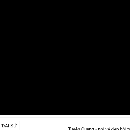
'ĐẠI SỨ
Tuyên Quang - nơi vẻ đẹp hội t