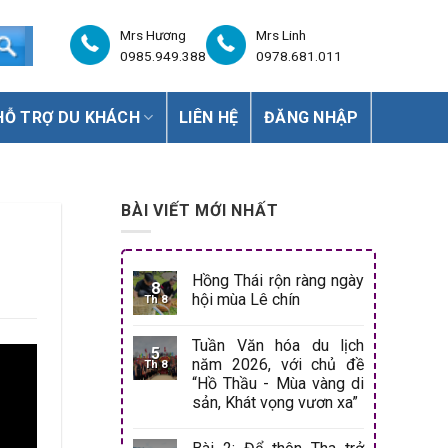
Mrs Hương
Mrs Linh
0985.949.388
0978.681.011
HỖ TRỢ DU KHÁCH
LIÊN HỆ
ĐĂNG NHẬP
BÀI VIẾT MỚI NHẤT
Hồng Thái rộn ràng ngày
8
hội mùa Lê chín
Th 8
Tuần Văn hóa du lịch
5
năm 2026, với chủ đề
Th 8
“Hồ Thầu - Mùa vàng di
sản, Khát vọng vươn xa”