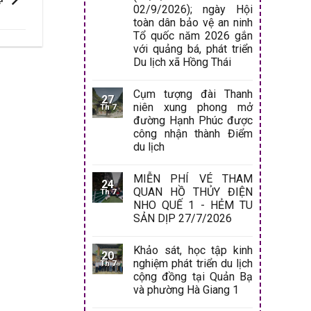
02/9/2026); ngày Hội
toàn dân bảo vệ an ninh
Tổ quốc năm 2026 gắn
với quảng bá, phát triển
Du lịch xã Hồng Thái
Cụm tượng đài Thanh
27
niên xung phong mở
Th 7
đường Hạnh Phúc được
công nhận thành Điểm
du lịch
MIỄN PHÍ VÉ THAM
24
QUAN HỒ THỦY ĐIỆN
Th 7
NHO QUẾ 1 - HẺM TU
SẢN DỊP 27/7/2026
Khảo sát, học tập kinh
20
nghiệm phát triển du lịch
Th 7
cộng đồng tại Quản Bạ
và phường Hà Giang 1