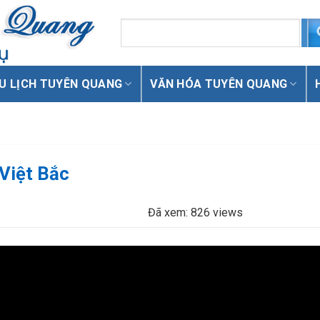
U LỊCH TUYÊN QUANG
VĂN HÓA TUYÊN QUANG
 Việt Bắc
Đã xem: 826 views