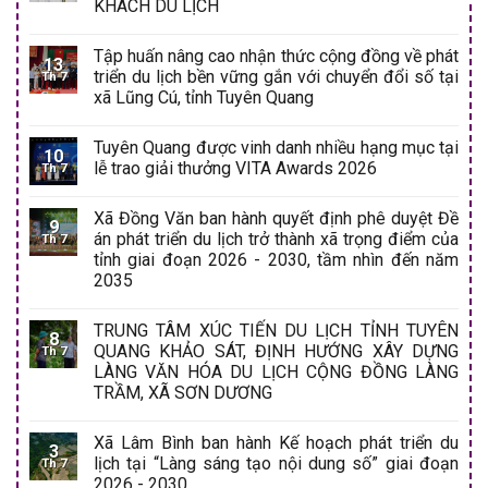
KHÁCH DU LỊCH
Tập huấn nâng cao nhận thức cộng đồng về phát
13
triển du lịch bền vững gắn với chuyển đổi số tại
Th 7
xã Lũng Cú, tỉnh Tuyên Quang
Tuyên Quang được vinh danh nhiều hạng mục tại
10
lễ trao giải thưởng VITA Awards 2026
Th 7
Xã Đồng Văn ban hành quyết định phê duyệt Đề
9
án phát triển du lịch trở thành xã trọng điểm của
Th 7
tỉnh giai đoạn 2026 - 2030, tầm nhìn đến năm
2035
TRUNG TÂM XÚC TIẾN DU LỊCH TỈNH TUYÊN
8
QUANG KHẢO SÁT, ĐỊNH HƯỚNG XÂY DỰNG
Th 7
LÀNG VĂN HÓA DU LỊCH CỘNG ĐỒNG LÀNG
TRẦM, XÃ SƠN DƯƠNG
Xã Lâm Bình ban hành Kế hoạch phát triển du
3
lịch tại “Làng sáng tạo nội dung số” giai đoạn
Th 7
2026 - 2030