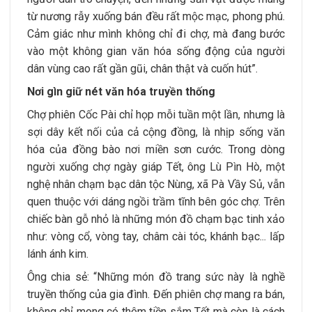
từ nương rẫy xuống bán đều rất mộc mạc, phong phú.
Cảm giác như mình không chỉ đi chợ, mà đang bước
vào một không gian văn hóa sống động của người
dân vùng cao rất gần gũi, chân thật và cuốn hút”.
Nơi gìn giữ nét văn hóa truyền thống
Chợ phiên Cốc Pài chỉ họp mỗi tuần một lần, nhưng là
sợi dây kết nối của cả cộng đồng, là nhịp sống văn
hóa của đồng bào nơi miền sơn cước. Trong dòng
người xuống chợ ngày giáp Tết, ông Lù Pìn Hò, một
nghệ nhân chạm bạc dân tộc Nùng, xã Pà Vầy Sủ, vẫn
quen thuộc với dáng ngồi trầm tĩnh bên góc chợ. Trên
chiếc bàn gỗ nhỏ là những món đồ chạm bạc tinh xảo
như: vòng cổ, vòng tay, châm cài tóc, khánh bạc... lấp
lánh ánh kim.
Ông chia sẻ: “Những món đồ trang sức này là nghề
truyền thống của gia đình. Đến phiên chợ mang ra bán,
không chỉ mong có thêm tiền sắm Tết mà còn là cách