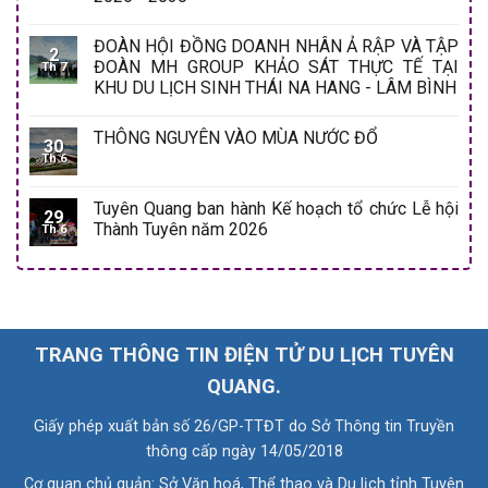
ĐOÀN HỘI ĐỒNG DOANH NHÂN Ả RẬP VÀ TẬP
2
ĐOÀN MH GROUP KHẢO SÁT THỰC TẾ TẠI
Th 7
KHU DU LỊCH SINH THÁI NA HANG - LÂM BÌNH
THÔNG NGUYÊN VÀO MÙA NƯỚC ĐỔ
30
Th 6
Tuyên Quang ban hành Kế hoạch tổ chức Lễ hội
29
Thành Tuyên năm 2026
Th 6
TRANG THÔNG TIN ĐIỆN TỬ DU LỊCH TUYÊN
QUANG.
Giấy phép xuất bản số 26/GP-TTĐT do Sở Thông tin Truyền
thông cấp ngày 14/05/2018
Cơ quan chủ quản: Sở Văn hoá, Thể thao và Du lịch tỉnh Tuyên