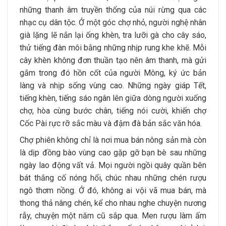
những thanh âm truyền thống của núi rừng qua các
nhạc cụ dân tộc. Ở một góc chợ nhỏ, người nghệ nhân
già lặng lẽ nắn lại ống khèn, tra lưỡi gà cho cây sáo,
thử tiếng đàn môi bằng những nhịp rung khe khẽ. Mỗi
cây khèn không đơn thuần tạo nên âm thanh, mà gửi
gắm trong đó hồn cốt của người Mông, ký ức bản
làng và nhịp sống vùng cao. Những ngày giáp Tết,
tiếng khèn, tiếng sáo ngân lên giữa dòng người xuống
chợ, hòa cùng bước chân, tiếng nói cười, khiến chợ
Cốc Pài rực rỡ sắc màu và đậm đà bản sắc văn hóa.
Chợ phiên không chỉ là nơi mua bán nông sản mà còn
là dịp đồng bào vùng cao gặp gỡ bạn bè sau những
ngày lao động vất vả. Mọi người ngồi quây quần bên
bát thắng cố nóng hổi, chúc nhau những chén rượu
ngô thơm nồng. Ở đó, không ai vội vã mua bán, mà
thong thả nâng chén, kể cho nhau nghe chuyện nương
rẫy, chuyện một năm cũ sắp qua. Men rượu làm ấm