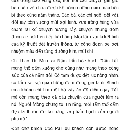
của đồng bào vùng cao, nơi mỗi câu chuyện gìn giữ
bản sắc văn hóa được kể bằng những gam màu bền
bỉ theo cùng năm tháng. Các bà, các chị ngồi dệt vải,
đôi tay còn vương mùi sợi lanh, vừa trông hàng vừa
chậm rãi kể chuyện nương rẫy, chuyện những đêm
đông se sợi bên bếp lửa hồng. Mỗi tấm vải là kết tinh
của kỹ thuật dệt truyền thống, từ công đoạn se sợi,
nhuộm màu đến từng đường kim, mũi chỉ.
Chị Thào Thị Mua, xã Nấm Dẩn bộc bạch: “Cận Tết,
mang thổ cẩm xuống chợ cũng như mang theo công
sức của cả năm trời. Có tấm được dệt lúc nông nhàn,
có tấm se sợi qua những đêm đông giá lạnh. Khách
mua không chỉ tìm một bộ váy áo để diện ngày Tết,
mà còn mang theo cả câu chuyện của người làm ra
nó. Người Mông chúng tôi tin rằng, mỗi tấm thổ cẩm
đẹp là thước đo tài năng và phẩm hạnh của người
phụ nữ”.
Đến chợ phiên Cốc Pài, du khách còn được nghe