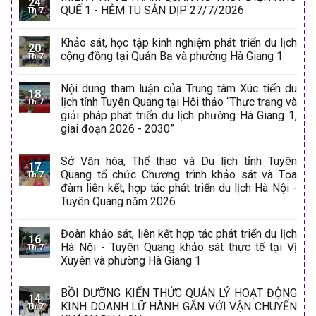
24
QUẾ 1 - HẺM TU SẢN DỊP 27/7/2026
Th 7
Khảo sát, học tập kinh nghiệm phát triển du lịch
20
cộng đồng tại Quản Bạ và phường Hà Giang 1
Th 7
Nội dung tham luận của Trung tâm Xúc tiến du
18
lịch tỉnh Tuyên Quang tại Hội thảo “Thực trạng và
Th 7
giải pháp phát triển du lịch phường Hà Giang 1,
giai đoạn 2026 - 2030”
Sở Văn hóa, Thể thao và Du lịch tỉnh Tuyên
17
Quang tổ chức Chương trình khảo sát và Tọa
Th 7
đàm liên kết, hợp tác phát triển du lịch Hà Nội -
Tuyên Quang năm 2026
Đoàn khảo sát, liên kết hợp tác phát triển du lịch
16
Hà Nội - Tuyên Quang khảo sát thực tế tại Vị
Th 7
Xuyên và phường Hà Giang 1
BỒI DƯỠNG KIẾN THỨC QUẢN LÝ HOẠT ĐỘNG
14
KINH DOANH LỮ HÀNH GẮN VỚI VẬN CHUYỂN
Th 7