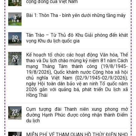
cộng đồng của Việt Nam
Th 8
Bài 1: Thôn Tha - bình yên dưới những tầng mây
3
Th 8
Tân Trào – Từ Thủ đô Khu Giải phóng đến khát
30
vọng Khu du lịch quốc gia
Th 7
Kế hoạch tổ chức các hoạt động Văn hóa, Thể
29
thao và Du lịch chào mừng kỷ niệm 81 năm Cách
Th 7
mạng Tháng Tám thành công (19/8/1945-
19/8/2026), Quốc khánh nước Cộng hòa xã hội
chủ nghĩa Việt Nam (02/9/1945-02/9/2026);
ngày Hội toàn dân bảo vệ an ninh Tổ quốc năm
2026 gắn với quảng bá, phát triển Du lịch xã
Hồng Thái
Cụm tượng đài Thanh niên xung phong mở
27
đường Hạnh Phúc được công nhận thành Điểm
Th 7
du lịch
MIỄN PHÍ VÉ THAM QUAN HỒ THỦY ĐIỆN NHO