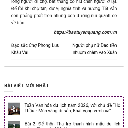
lòng người đi chợ, bát thắng cố níu chân người ở lại.
Để rồi khi chợ tan, dư vị nghĩa tình và hương Tết vẫn
còn phảng phất trên những con đường núi quanh co
về bản.
https://baotuyenquang.com.vn
Đặc sắc Chợ Phong Lưu
Người phụ nữ Dao tiền
Khâu Vai
nhuộm chàm vào Xuân
BÀI VIẾT MỚI NHẤT
Tuần Văn hóa du lịch năm 2026, với chủ đề “Hồ
5
Thầu - Mùa vàng di sản, Khát vọng vươn xa”
Th 8
Bài 2: Để thôn Tha trở thành hình mẫu du lịch
3