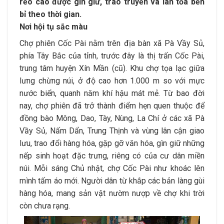
rẻo cao được gìn giữ, trao truyền và lan tỏa bền
bỉ theo thời gian.
Nơi hội tụ sắc màu
Chợ phiên Cốc Pài nằm trên địa bàn xã Pà Vầy Sủ,
phía Tây Bắc của tỉnh, trước đây là thị trấn Cốc Pài,
trung tâm huyện Xín Mần (cũ). Khu chợ tọa lạc giữa
lưng chừng núi, ở độ cao hơn 1.000 m so với mực
nước biển, quanh năm khí hậu mát mẻ. Từ bao đời
nay, chợ phiên đã trở thành điểm hẹn quen thuộc để
đồng bào Mông, Dao, Tày, Nùng, La Chí ở các xã Pà
Vầy Sủ, Nấm Dẩn, Trung Thịnh và vùng lân cận giao
lưu, trao đổi hàng hóa, gặp gỡ văn hóa, gìn giữ những
nếp sinh hoạt đặc trưng, riêng có của cư dân miền
núi. Mỗi sáng Chủ nhật, chợ Cốc Pài như khoác lên
mình tấm áo mới. Người dân từ khắp các bản làng gùi
hàng hóa, mang sản vật nườm nượp về chợ khi trời
còn chưa rạng.