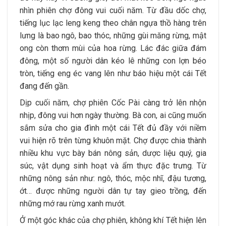
nhìn phiên chợ đông vui cuối năm. Từ đầu dốc chợ,
tiếng lục lạc leng keng theo chân ngựa thồ hàng trên
lưng là bao ngô, bao thóc, những gùi măng rừng, mật
ong còn thơm mùi của hoa rừng. Lác đác giữa đám
đông, một số người dân kéo lê những con lợn béo
tròn, tiếng eng éc vang lên như báo hiệu một cái Tết
đang đến gần.
Dịp cuối năm, chợ phiên Cốc Pài càng trở lên nhộn
nhịp, đông vui hơn ngày thường. Bà con, ai cũng muốn
sắm sửa cho gia đình một cái Tết đủ đầy với niềm
vui hiện rõ trên từng khuôn mặt. Chợ được chia thành
nhiều khu vực bày bán nông sản, dược liệu quý, gia
súc, vật dụng sinh hoạt và ẩm thực đặc trưng. Từ
những nông sản như: ngô, thóc, mộc nhĩ, đậu tương,
ớt… được những người dân tự tay gieo trồng, đến
những mớ rau rừng xanh mướt.
Ở một góc khác của chợ phiên, không khí Tết hiện lên