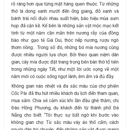
rõ ràng hơn qua từng mặt hàng quen thuộc. Từ những
thớ lá dong xanh mướt đến ống giang, đỗ xanh và
bánh trái nối đuôi nhau xuất hiện, báo hiệu mùa sum
họp đã cận kề. Kế bên là những sản vật mộc mạc kết
tinh từ một năm cần mẫn trên nương rẫy của đồng
bào như: gạo tẻ Già Dui, thóc nếp nương, rượu ngô
thơm nồng... Trong số đó, những bó mía nương cũng
được nhiều người lựa chọn. Bởi theo quan niệm dân
gian, cây mía được đặt trang trọng bên bàn thờ tổ tiên
trong những ngày Tết, như một lời ước vọng về một
năm mới có cuộc sống ngọt lành, êm ấm và đủ đầy.
Không gian náo nhiệt và đa sắc màu của chợ phiên
Cốc Pài đã thu hút nhiều khách du lịch đến tham quan,
mua sắm. Chia sẻ cảm xúc khi lần đầu ghé thăm, chị
Đào Hồng Phương, du khách đến từ thành phố Đà
Nẵng cho biết: “Tôi thực sự bất ngờ khi bước vào
không gian chợ. Từ sắc màu váy áo thổ cẩm, cách
người dân trò chuyện, đến những sản vật được mang