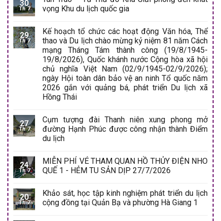
30
vọng Khu du lịch quốc gia
Th 7
Kế hoạch tổ chức các hoạt động Văn hóa, Thể
29
thao và Du lịch chào mừng kỷ niệm 81 năm Cách
Th 7
mạng Tháng Tám thành công (19/8/1945-
19/8/2026), Quốc khánh nước Cộng hòa xã hội
chủ nghĩa Việt Nam (02/9/1945-02/9/2026);
ngày Hội toàn dân bảo vệ an ninh Tổ quốc năm
2026 gắn với quảng bá, phát triển Du lịch xã
Hồng Thái
Cụm tượng đài Thanh niên xung phong mở
27
đường Hạnh Phúc được công nhận thành Điểm
Th 7
du lịch
MIỄN PHÍ VÉ THAM QUAN HỒ THỦY ĐIỆN NHO
24
QUẾ 1 - HẺM TU SẢN DỊP 27/7/2026
Th 7
Khảo sát, học tập kinh nghiệm phát triển du lịch
20
cộng đồng tại Quản Bạ và phường Hà Giang 1
Th 7