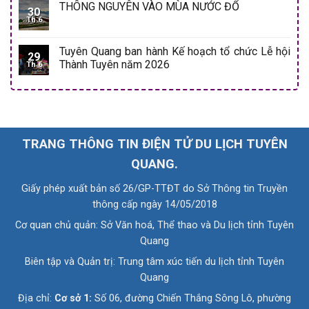
THÔNG NGUYÊN VÀO MÙA NƯỚC ĐỔ
30
Th 6
Tuyên Quang ban hành Kế hoạch tổ chức Lễ hội
29
Thành Tuyên năm 2026
Th 6
TRANG THÔNG TIN ĐIỆN TỬ DU LỊCH TUYÊN
QUANG.
Giấy phép xuất bản số 26/GP-TTĐT do Sở Thông tin Truyền
thông cấp ngày 14/05/2018
Cơ quan chủ quản: Sở Văn hoá, Thể thao và Du lịch tỉnh Tuyên
Quang
Biên tập và Quản trị: Trung tâm xúc tiến du lịch tỉnh Tuyên
Quang
Địa chỉ:
Cơ sở 1:
Số 06, đường Chiến Thắng Sông Lô, phường