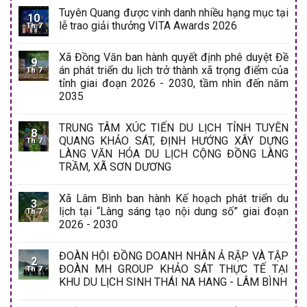
Tuyên Quang được vinh danh nhiều hạng mục tại
10
lễ trao giải thưởng VITA Awards 2026
Th 7
Xã Đồng Văn ban hành quyết định phê duyệt Đề
9
án phát triển du lịch trở thành xã trọng điểm của
Th 7
tỉnh giai đoạn 2026 - 2030, tầm nhìn đến năm
2035
TRUNG TÂM XÚC TIẾN DU LỊCH TỈNH TUYÊN
8
QUANG KHẢO SÁT, ĐỊNH HƯỚNG XÂY DỰNG
Th 7
LÀNG VĂN HÓA DU LỊCH CỘNG ĐỒNG LÀNG
TRẦM, XÃ SƠN DƯƠNG
Xã Lâm Bình ban hành Kế hoạch phát triển du
3
lịch tại “Làng sáng tạo nội dung số” giai đoạn
Th 7
2026 - 2030
ĐOÀN HỘI ĐỒNG DOANH NHÂN Ả RẬP VÀ TẬP
2
ĐOÀN MH GROUP KHẢO SÁT THỰC TẾ TẠI
Th 7
KHU DU LỊCH SINH THÁI NA HANG - LÂM BÌNH