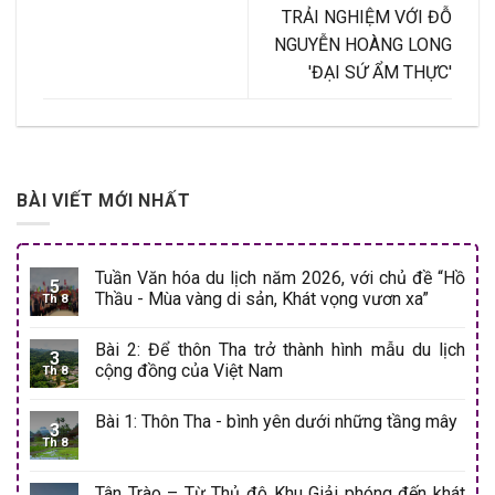
TRẢI NGHIỆM VỚI ĐỖ
NGUYỄN HOÀNG LONG
'ĐẠI SỨ ẨM THỰC'
BÀI VIẾT MỚI NHẤT
Tuần Văn hóa du lịch năm 2026, với chủ đề “Hồ
5
Thầu - Mùa vàng di sản, Khát vọng vươn xa”
Th 8
Bài 2: Để thôn Tha trở thành hình mẫu du lịch
3
cộng đồng của Việt Nam
Th 8
Bài 1: Thôn Tha - bình yên dưới những tầng mây
3
Th 8
Tân Trào – Từ Thủ đô Khu Giải phóng đến khát