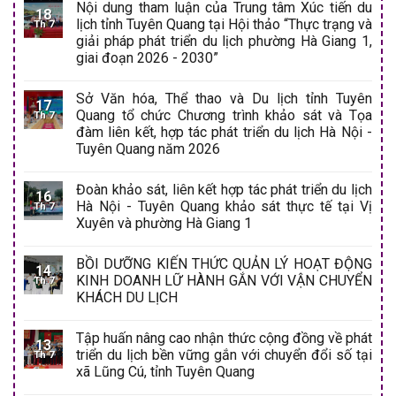
Nội dung tham luận của Trung tâm Xúc tiến du
18
lịch tỉnh Tuyên Quang tại Hội thảo “Thực trạng và
Th 7
giải pháp phát triển du lịch phường Hà Giang 1,
giai đoạn 2026 - 2030”
Sở Văn hóa, Thể thao và Du lịch tỉnh Tuyên
17
Quang tổ chức Chương trình khảo sát và Tọa
Th 7
đàm liên kết, hợp tác phát triển du lịch Hà Nội -
Tuyên Quang năm 2026
Đoàn khảo sát, liên kết hợp tác phát triển du lịch
16
Hà Nội - Tuyên Quang khảo sát thực tế tại Vị
Th 7
Xuyên và phường Hà Giang 1
BỒI DƯỠNG KIẾN THỨC QUẢN LÝ HOẠT ĐỘNG
14
KINH DOANH LỮ HÀNH GẮN VỚI VẬN CHUYỂN
Th 7
KHÁCH DU LỊCH
Tập huấn nâng cao nhận thức cộng đồng về phát
13
triển du lịch bền vững gắn với chuyển đổi số tại
Th 7
xã Lũng Cú, tỉnh Tuyên Quang