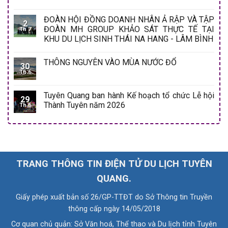
ĐOÀN HỘI ĐỒNG DOANH NHÂN Ả RẬP VÀ TẬP
2
ĐOÀN MH GROUP KHẢO SÁT THỰC TẾ TẠI
Th 7
KHU DU LỊCH SINH THÁI NA HANG - LÂM BÌNH
THÔNG NGUYÊN VÀO MÙA NƯỚC ĐỔ
30
Th 6
Tuyên Quang ban hành Kế hoạch tổ chức Lễ hội
29
Thành Tuyên năm 2026
Th 6
TRANG THÔNG TIN ĐIỆN TỬ DU LỊCH TUYÊN
QUANG.
Giấy phép xuất bản số 26/GP-TTĐT do Sở Thông tin Truyền
thông cấp ngày 14/05/2018
Cơ quan chủ quản: Sở Văn hoá, Thể thao và Du lịch tỉnh Tuyên