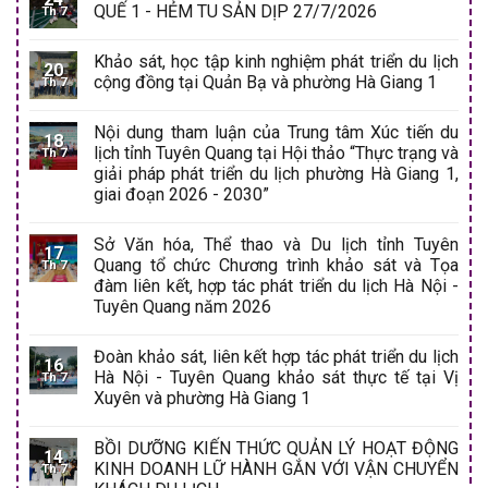
QUẾ 1 - HẺM TU SẢN DỊP 27/7/2026
Th 7
Khảo sát, học tập kinh nghiệm phát triển du lịch
20
cộng đồng tại Quản Bạ và phường Hà Giang 1
Th 7
Nội dung tham luận của Trung tâm Xúc tiến du
18
lịch tỉnh Tuyên Quang tại Hội thảo “Thực trạng và
Th 7
giải pháp phát triển du lịch phường Hà Giang 1,
giai đoạn 2026 - 2030”
Sở Văn hóa, Thể thao và Du lịch tỉnh Tuyên
17
Quang tổ chức Chương trình khảo sát và Tọa
Th 7
đàm liên kết, hợp tác phát triển du lịch Hà Nội -
Tuyên Quang năm 2026
Đoàn khảo sát, liên kết hợp tác phát triển du lịch
16
Hà Nội - Tuyên Quang khảo sát thực tế tại Vị
Th 7
Xuyên và phường Hà Giang 1
BỒI DƯỠNG KIẾN THỨC QUẢN LÝ HOẠT ĐỘNG
14
KINH DOANH LỮ HÀNH GẮN VỚI VẬN CHUYỂN
Th 7