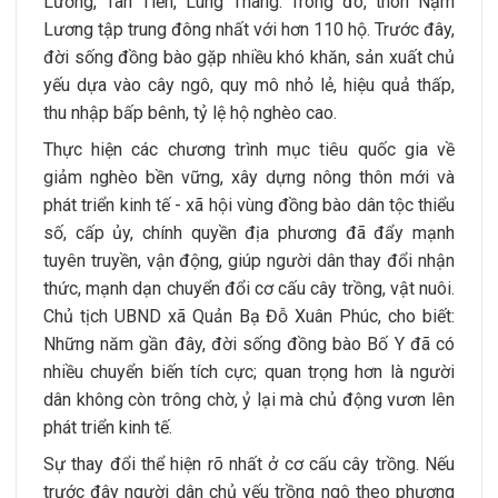
Lương, Tân Tiến, Lùng Thàng. Trong đó, thôn Nậm
Lương tập trung đông nhất với hơn 110 hộ. Trước đây,
đời sống đồng bào gặp nhiều khó khăn, sản xuất chủ
yếu dựa vào cây ngô, quy mô nhỏ lẻ, hiệu quả thấp,
thu nhập bấp bênh, tỷ lệ hộ nghèo cao.
Thực hiện các chương trình mục tiêu quốc gia về
giảm nghèo bền vững, xây dựng nông thôn mới và
phát triển kinh tế - xã hội vùng đồng bào dân tộc thiểu
số, cấp ủy, chính quyền địa phương đã đẩy mạnh
tuyên truyền, vận động, giúp người dân thay đổi nhận
thức, mạnh dạn chuyển đổi cơ cấu cây trồng, vật nuôi.
Chủ tịch UBND xã Quản Bạ Đỗ Xuân Phúc, cho biết:
Những năm gần đây, đời sống đồng bào Bố Y đã có
nhiều chuyển biến tích cực; quan trọng hơn là người
dân không còn trông chờ, ỷ lại mà chủ động vươn lên
phát triển kinh tế.
Sự thay đổi thể hiện rõ nhất ở cơ cấu cây trồng. Nếu
trước đây người dân chủ yếu trồng ngô theo phương