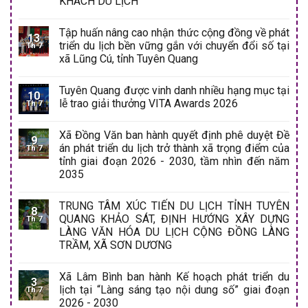
KHÁCH DU LỊCH
Tập huấn nâng cao nhận thức cộng đồng về phát
13
triển du lịch bền vững gắn với chuyển đổi số tại
Th 7
xã Lũng Cú, tỉnh Tuyên Quang
Tuyên Quang được vinh danh nhiều hạng mục tại
10
lễ trao giải thưởng VITA Awards 2026
Th 7
Xã Đồng Văn ban hành quyết định phê duyệt Đề
9
án phát triển du lịch trở thành xã trọng điểm của
Th 7
tỉnh giai đoạn 2026 - 2030, tầm nhìn đến năm
2035
TRUNG TÂM XÚC TIẾN DU LỊCH TỈNH TUYÊN
8
QUANG KHẢO SÁT, ĐỊNH HƯỚNG XÂY DỰNG
Th 7
LÀNG VĂN HÓA DU LỊCH CỘNG ĐỒNG LÀNG
TRẦM, XÃ SƠN DƯƠNG
Xã Lâm Bình ban hành Kế hoạch phát triển du
3
lịch tại “Làng sáng tạo nội dung số” giai đoạn
Th 7
2026 - 2030