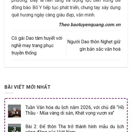
phương. Đây là nền tảng và động lực bền vững để
đồng bào Bố Y tiếp tục phát triển, chung tay xây dựng
quê hương ngày càng giàu đẹp, văn minh.
Theo baotuyenquang.com.vn
Cô gái Dao tâm huyết với
Người Dao thôn Nghẹt giữ
nghề may trang phục
gìn bản sắc văn hoá
truyền thống
BÀI VIẾT MỚI NHẤT
Tuần Văn hóa du lịch năm 2026, với chủ đề “Hồ
5
Thầu - Mùa vàng di sản, Khát vọng vươn xa”
Th 8
Bài 2: Để thôn Tha trở thành hình mẫu du lịch
3