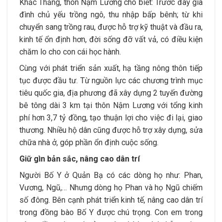
Khắc Thăng, thôn Nậm Lương cho biết: Trước đây gia
đình chủ yếu trồng ngô, thu nhập bấp bênh; từ khi
chuyển sang trồng rau, được hỗ trợ kỹ thuật và đầu ra,
kinh tế ổn định hơn, đời sống đỡ vất vả, có điều kiện
chăm lo cho con cái học hành.
Cùng với phát triển sản xuất, hạ tầng nông thôn tiếp
tục được đầu tư. Từ nguồn lực các chương trình mục
tiêu quốc gia, địa phương đã xây dựng 2 tuyến đường
bê tông dài 3 km tại thôn Nậm Lương với tổng kinh
phí hơn 3,7 tỷ đồng, tạo thuận lợi cho việc đi lại, giao
thương. Nhiều hộ dân cũng được hỗ trợ xây dựng, sửa
chữa nhà ở, góp phần ổn định cuộc sống.
Giữ gìn bản sắc, nâng cao dân trí
Người Bố Y ở Quản Bạ có các dòng họ như: Phan,
Vương, Ngũ,… Nhưng dòng họ Phan và họ Ngũ chiếm
số đông. Bên cạnh phát triển kinh tế, nâng cao dân trí
trong đồng bào Bố Y được chú trọng. Con em trong