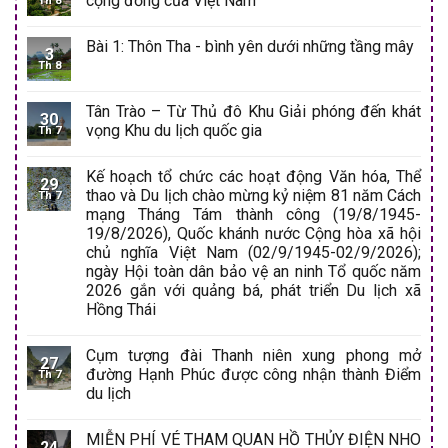
cộng đồng của Việt Nam
Th 8
Bài 1: Thôn Tha - bình yên dưới những tầng mây
3
Th 8
Tân Trào – Từ Thủ đô Khu Giải phóng đến khát
30
vọng Khu du lịch quốc gia
Th 7
Kế hoạch tổ chức các hoạt động Văn hóa, Thể
29
thao và Du lịch chào mừng kỷ niệm 81 năm Cách
Th 7
mạng Tháng Tám thành công (19/8/1945-
19/8/2026), Quốc khánh nước Cộng hòa xã hội
chủ nghĩa Việt Nam (02/9/1945-02/9/2026);
ngày Hội toàn dân bảo vệ an ninh Tổ quốc năm
2026 gắn với quảng bá, phát triển Du lịch xã
Hồng Thái
Cụm tượng đài Thanh niên xung phong mở
27
đường Hạnh Phúc được công nhận thành Điểm
Th 7
du lịch
MIỄN PHÍ VÉ THAM QUAN HỒ THỦY ĐIỆN NHO
24