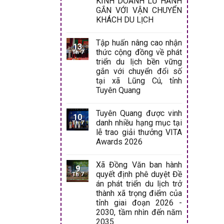
KINH DOANH LỮ HÀNH
GẮN VỚI VẬN CHUYỂN
KHÁCH DU LỊCH
Tập huấn nâng cao nhận
13
thức cộng đồng về phát
Th 7
triển du lịch bền vững
gắn với chuyển đổi số
tại xã Lũng Cú, tỉnh
Tuyên Quang
Tuyên Quang được vinh
10
danh nhiều hạng mục tại
Th 7
lễ trao giải thưởng VITA
Awards 2026
Xã Đồng Văn ban hành
9
quyết định phê duyệt Đề
Th 7
án phát triển du lịch trở
thành xã trọng điểm của
tỉnh giai đoạn 2026 -
2030, tầm nhìn đến năm
2035