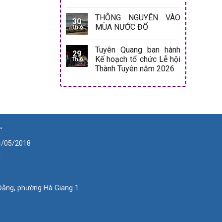
THÔNG NGUYÊN VÀO
30
MÙA NƯỚC ĐỔ
Th 6
Tuyên Quang ban hành
29
Kế hoạch tổ chức Lễ hội
Th 6
Thành Tuyên năm 2026
.
4/05/2018
g
ằng, phường Hà Giang 1.