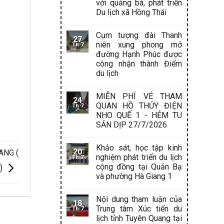
với quảng bá, phát triển
Du lịch xã Hồng Thái
Cụm tượng đài Thanh
27
niên xung phong mở
Th 7
đường Hạnh Phúc được
công nhận thành Điểm
du lịch
MIỄN PHÍ VÉ THAM
24
QUAN HỒ THỦY ĐIỆN
Th 7
NHO QUẾ 1 - HẺM TU
SẢN DỊP 27/7/2026
Khảo sát, học tập kinh
20
ANG (
nghiệm phát triển du lịch
Th 7
cộng đồng tại Quản Bạ
)
và phường Hà Giang 1
Nội dung tham luận của
18
Trung tâm Xúc tiến du
Th 7
lịch tỉnh Tuyên Quang tại