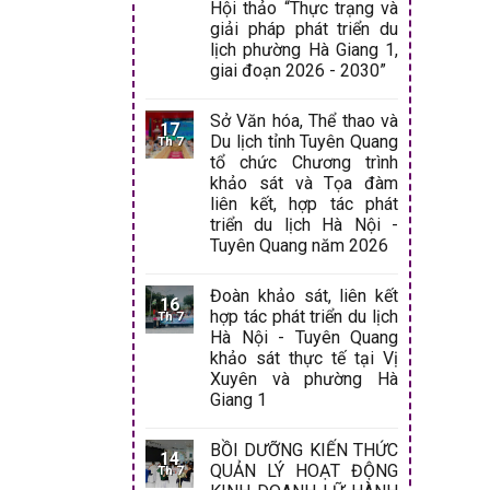
Hội thảo “Thực trạng và
giải pháp phát triển du
lịch phường Hà Giang 1,
giai đoạn 2026 - 2030”
Sở Văn hóa, Thể thao và
17
Du lịch tỉnh Tuyên Quang
Th 7
tổ chức Chương trình
khảo sát và Tọa đàm
liên kết, hợp tác phát
triển du lịch Hà Nội -
Tuyên Quang năm 2026
Đoàn khảo sát, liên kết
16
hợp tác phát triển du lịch
Th 7
Hà Nội - Tuyên Quang
khảo sát thực tế tại Vị
Xuyên và phường Hà
Giang 1
BỒI DƯỠNG KIẾN THỨC
14
QUẢN LÝ HOẠT ĐỘNG
Th 7