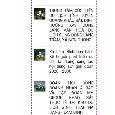
TRUNG TÂM XÚC TIẾN
8
DU LỊCH TỈNH TUYÊN
Th 7
QUANG KHẢO SÁT, ĐỊNH
HƯỚNG XÂY DỰNG
LÀNG VĂN HÓA DU
LỊCH CỘNG ĐỒNG LÀNG
TRẦM, XÃ SƠN DƯƠNG
Xã Lâm Bình ban hành
3
Kế hoạch phát triển du
Th 7
lịch tại “Làng sáng tạo
nội dung số” giai đoạn
2026 - 2030
ĐOÀN HỘI ĐỒNG
2
DOANH NHÂN Ả RẬP
Th 7
VÀ TẬP ĐOÀN MH
GROUP KHẢO SÁT
THỰC TẾ TẠI KHU DU
LỊCH SINH THÁI NA
HANG - LÂM BÌNH