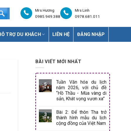
Mrs Hương
Mrs Linh
0985.949.388
0978.681.011
HỖ TRỢ DU KHÁCH
LIÊN HỆ
ĐĂNG NHẬP
BÀI VIẾT MỚI NHẤT
Tuần Văn hóa du lịch
5
năm 2026, với chủ đề
Th 8
“Hồ Thầu - Mùa vàng di
sản, Khát vọng vươn xa”
Bài 2: Để thôn Tha trở
3
thành hình mẫu du lịch
Th 8
cộng đồng của Việt Nam