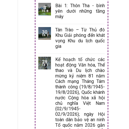
Bài 1: Thôn Tha - bình
3
yên dưới những tầng
Th 8
mây
Tân Trào – Từ Thủ đô
30
Khu Giải phóng đến khát
Th 7
vọng Khu du lịch quốc
gia
Kế hoạch tổ chức các
29
hoạt động Văn hóa, Thể
Th 7
thao và Du lịch chào
mừng kỷ niệm 81 năm
Cách mạng Tháng Tám
thành công (19/8/1945-
19/8/2026), Quốc khánh
nước Cộng hòa xã hội
chủ nghĩa Việt Nam
(02/9/1945-
02/9/2026); ngày Hội
toàn dân bảo vệ an ninh
Tổ quốc năm 2026 gắn