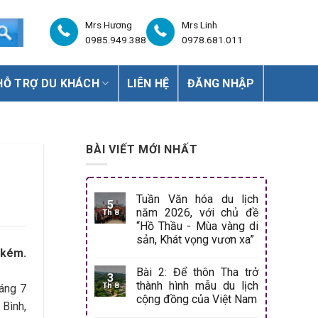
Mrs Hương
Mrs Linh
0985.949.388
0978.681.011
HỖ TRỢ DU KHÁCH
LIÊN HỆ
ĐĂNG NHẬP
BÀI VIẾT MỚI NHẤT
Tuần Văn hóa du lịch
5
năm 2026, với chủ đề
Th 8
“Hồ Thầu - Mùa vàng di
sản, Khát vọng vươn xa”
 kém.
Bài 2: Để thôn Tha trở
3
thành hình mẫu du lịch
Th 8
áng 7
cộng đồng của Việt Nam
 Bình,