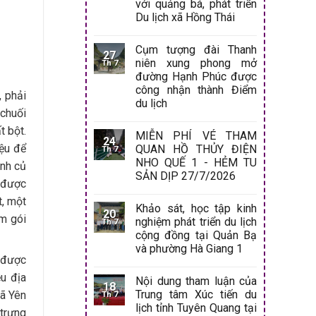
với quảng bá, phát triển
Du lịch xã Hồng Thái
Cụm tượng đài Thanh
27
niên xung phong mở
Th 7
đường Hạnh Phúc được
công nhận thành Điểm
 phải
du lịch
 chuối
t bột.
MIỄN PHÍ VÉ THAM
24
iệu để
QUAN HỒ THỦY ĐIỆN
Th 7
NHO QUẾ 1 - HẺM TU
ánh củ
SẢN DỊP 27/7/2026
n được
t, một
Khảo sát, học tập kinh
20
m gói
nghiệm phát triển du lịch
Th 7
cộng đồng tại Quản Bạ
và phường Hà Giang 1
 được
u địa
Nội dung tham luận của
18
Trung tâm Xúc tiến du
xã Yên
Th 7
lịch tỉnh Tuyên Quang tại
 trưng