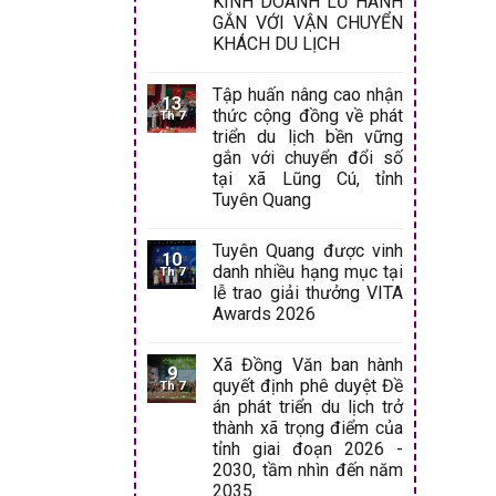
KINH DOANH LỮ HÀNH
GẮN VỚI VẬN CHUYỂN
KHÁCH DU LỊCH
Tập huấn nâng cao nhận
13
thức cộng đồng về phát
Th 7
triển du lịch bền vững
gắn với chuyển đổi số
tại xã Lũng Cú, tỉnh
Tuyên Quang
Tuyên Quang được vinh
10
danh nhiều hạng mục tại
Th 7
lễ trao giải thưởng VITA
Awards 2026
Xã Đồng Văn ban hành
9
quyết định phê duyệt Đề
Th 7
án phát triển du lịch trở
thành xã trọng điểm của
tỉnh giai đoạn 2026 -
2030, tầm nhìn đến năm
2035