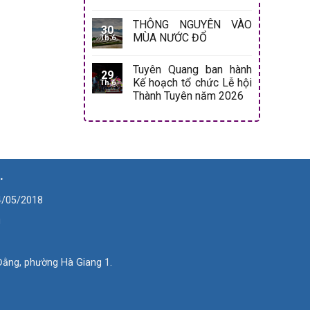
THÔNG NGUYÊN VÀO
30
MÙA NƯỚC ĐỔ
Th 6
Tuyên Quang ban hành
29
Kế hoạch tổ chức Lễ hội
Th 6
Thành Tuyên năm 2026
.
4/05/2018
g
ằng, phường Hà Giang 1.