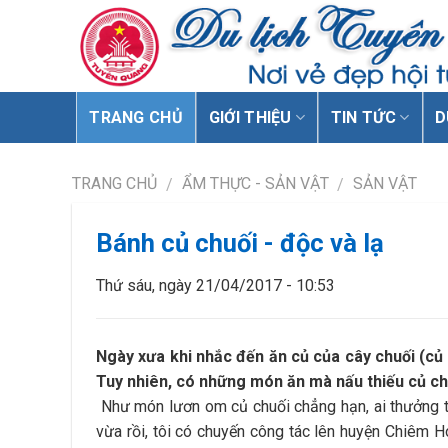
TRANG CHỦ
GIỚI THIỆU
TIN TỨC
D
TRANG CHỦ
ẨM THỰC - SẢN VẬT
SẢN VẬT
/
/
Bánh củ chuối - độc và lạ
Thứ sáu, ngày 21/04/2017 - 10:53
Ngày xưa khi nhắc đến ăn củ của cây chuối (củ 
Tuy nhiên, có những món ăn mà nấu thiếu củ chu
Như món lươn om củ chuối chẳng hạn, ai thưởng 
vừa rồi, tôi có chuyến công tác lên huyện Chiêm H