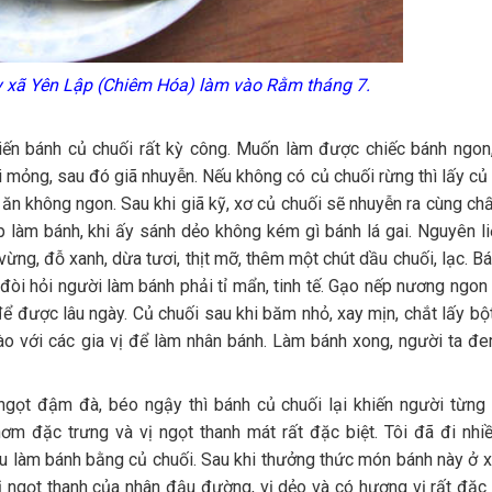
y xã Yên Lập (Chiêm Hóa) làm vào Rằm tháng 7.
ến bánh củ chuối rất kỳ công. Muốn làm được chiếc bánh ngon,
ái mỏng, sau đó giã nhuyễn. Nếu không có củ chuối rừng thì lấy củ
 ăn không ngon. Sau khi giã kỹ, xơ củ chuối sẽ nhuyễn ra cùng chấ
p làm bánh, khi ấy sánh dẻo không kém gì bánh lá gai. Nguyên l
ừng, đỗ xanh, dừa tươi, thịt mỡ, thêm một chút dầu chuối, lạc. B
đòi hỏi người làm bánh phải tỉ mẩn, tinh tế. Gạo nếp nương ngo
ể được lâu ngày. Củ chuối sau khi băm nhỏ, xay mịn, chắt lấy bộ
o với các gia vị để làm nhân bánh. Làm bánh xong, người ta đe
ngọt đậm đà, béo ngậy thì bánh củ chuối lại khiến người từng
m đặc trưng và vị ngọt thanh mát rất đặc biệt. Tôi đã đi nhiề
u làm bánh bằng củ chuối. Sau khi thưởng thức món bánh này ở 
 ngọt thanh của nhân đậu đường, vị dẻo và có hương vị rất đặc