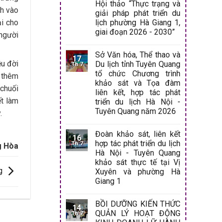
Hội thảo “Thực trạng và
nh vào
giải pháp phát triển du
lịch phường Hà Giang 1,
ại cho
giai đoạn 2026 - 2030”
 người
Sở Văn hóa, Thể thao và
17
ều đời
Du lịch tỉnh Tuyên Quang
Th 7
tổ chức Chương trình
o thêm
khảo sát và Tọa đàm
chuối
liên kết, hợp tác phát
ết làm
triển du lịch Hà Nội -
Tuyên Quang năm 2026
.
Đoàn khảo sát, liên kết
16
hợp tác phát triển du lịch
Th 7
g Hòa
Hà Nội - Tuyên Quang
khảo sát thực tế tại Vị
g
Xuyên và phường Hà
Giang 1
BỒI DƯỠNG KIẾN THỨC
14
QUẢN LÝ HOẠT ĐỘNG
Th 7