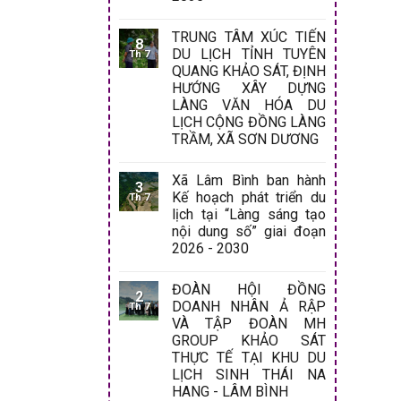
TRUNG TÂM XÚC TIẾN
8
DU LỊCH TỈNH TUYÊN
Th 7
QUANG KHẢO SÁT, ĐỊNH
HƯỚNG XÂY DỰNG
LÀNG VĂN HÓA DU
LỊCH CỘNG ĐỒNG LÀNG
TRẦM, XÃ SƠN DƯƠNG
Xã Lâm Bình ban hành
3
Kế hoạch phát triển du
Th 7
lịch tại “Làng sáng tạo
nội dung số” giai đoạn
2026 - 2030
ĐOÀN HỘI ĐỒNG
2
DOANH NHÂN Ả RẬP
Th 7
VÀ TẬP ĐOÀN MH
GROUP KHẢO SÁT
THỰC TẾ TẠI KHU DU
LỊCH SINH THÁI NA
HANG - LÂM BÌNH