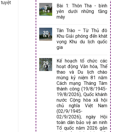
 tuyệt
Bài 1: Thôn Tha - bình
3
yên dưới những tầng
Th 8
mây
Tân Trào – Từ Thủ đô
30
Khu Giải phóng đến khát
Th 7
vọng Khu du lịch quốc
gia
Kế hoạch tổ chức các
29
hoạt động Văn hóa, Thể
Th 7
thao và Du lịch chào
mừng kỷ niệm 81 năm
Cách mạng Tháng Tám
thành công (19/8/1945-
19/8/2026), Quốc khánh
nước Cộng hòa xã hội
chủ nghĩa Việt Nam
(02/9/1945-
02/9/2026); ngày Hội
toàn dân bảo vệ an ninh
Tổ quốc năm 2026 gắn