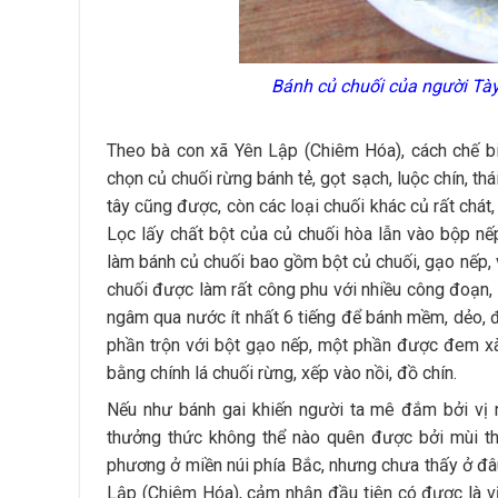
Bánh củ chuối của người Tà
Theo bà con xã Yên Lập (Chiêm Hóa), cách chế bi
chọn củ chuối rừng bánh tẻ, gọt sạch, luộc chín, th
tây cũng được, còn các loại chuối khác củ rất chát,
Lọc lấy chất bột của củ chuối hòa lẫn vào bộp nế
làm bánh củ chuối bao gồm bột củ chuối, gạo nếp, v
chuối được làm rất công phu với nhiều công đoạn, 
ngâm qua nước ít nhất 6 tiếng để bánh mềm, dẻo, đ
phần trộn với bột gạo nếp, một phần được đem xà
bằng chính lá chuối rừng, xếp vào nồi, đồ chín.
Nếu như bánh gai khiến người ta mê đắm bởi vị 
thưởng thức không thể nào quên được bởi mùi thơ
phương ở miền núi phía Bắc, nhưng chưa thấy ở đâ
Lập (Chiêm Hóa), cảm nhận đầu tiên có được là vị