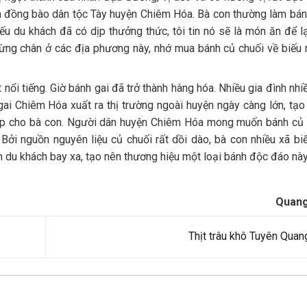
ủa đồng bào dân tộc Tày huyện Chiêm Hóa. Bà con thường làm bá
u du khách đã có dịp thưởng thức, tôi tin nó sẽ là món ăn để l
dừng chân ở các địa phương này, nhớ mua bánh củ chuối về biếu
nổi tiếng. Giờ bánh gai đã trở thành hàng hóa. Nhiều gia đình nhi
ai Chiêm Hóa xuất ra thị trường ngoài huyện ngày càng lớn, tạ
nhập cho bà con. Người dân huyện Chiêm Hóa mong muốn bánh củ 
 Bởi nguồn nguyên liệu củ chuối rất dồi dào, bà con nhiều xã bi
n du khách bay xa, tạo nên thương hiệu một loại bánh độc đáo này
Quan
Thịt trâu khô Tuyên Quan