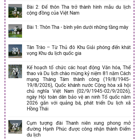
Bài 2: Để thôn Tha trở thành hình mẫu du lịch
3
cộng đồng của Việt Nam
Th 8
Bài 1: Thôn Tha - bình yên dưới những tầng mây
3
Th 8
Tân Trào – Từ Thủ đô Khu Giải phóng đến khát
30
vọng Khu du lịch quốc gia
Th 7
Kế hoạch tổ chức các hoạt động Văn hóa, Thể
29
thao và Du lịch chào mừng kỷ niệm 81 năm Cách
Th 7
mạng Tháng Tám thành công (19/8/1945-
19/8/2026), Quốc khánh nước Cộng hòa xã hội
chủ nghĩa Việt Nam (02/9/1945-02/9/2026);
ngày Hội toàn dân bảo vệ an ninh Tổ quốc năm
2026 gắn với quảng bá, phát triển Du lịch xã
Hồng Thái
Cụm tượng đài Thanh niên xung phong mở
27
đường Hạnh Phúc được công nhận thành Điểm
Th 7
du lịch