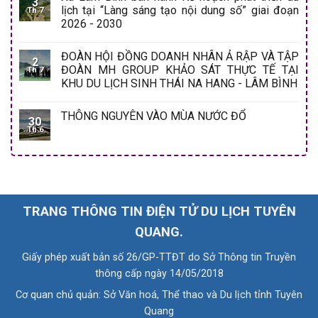
3
lịch tại “Làng sáng tạo nội dung số” giai đoạn
Th 7
2026 - 2030
ĐOÀN HỘI ĐỒNG DOANH NHÂN Ả RẬP VÀ TẬP
2
ĐOÀN MH GROUP KHẢO SÁT THỰC TẾ TẠI
Th 7
KHU DU LỊCH SINH THÁI NA HANG - LÂM BÌNH
THÔNG NGUYÊN VÀO MÙA NƯỚC ĐỔ
30
Th 6
TRANG THÔNG TIN ĐIỆN TỬ DU LỊCH TUYÊN
QUANG.
Giấy phép xuất bản số 26/GP-TTĐT do Sở Thông tin Truyền
thông cấp ngày 14/05/2018
Cơ quan chủ quản: Sở Văn hoá, Thể thao và Du lịch tỉnh Tuyên
Quang