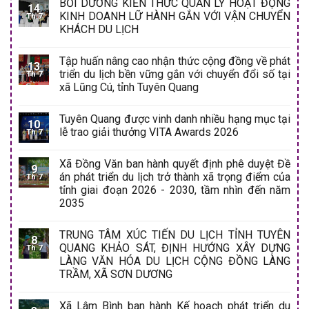
BỒI DƯỠNG KIẾN THỨC QUẢN LÝ HOẠT ĐỘNG
14
KINH DOANH LỮ HÀNH GẮN VỚI VẬN CHUYỂN
Th 7
KHÁCH DU LỊCH
Tập huấn nâng cao nhận thức cộng đồng về phát
13
triển du lịch bền vững gắn với chuyển đổi số tại
Th 7
xã Lũng Cú, tỉnh Tuyên Quang
Tuyên Quang được vinh danh nhiều hạng mục tại
10
lễ trao giải thưởng VITA Awards 2026
Th 7
Xã Đồng Văn ban hành quyết định phê duyệt Đề
9
án phát triển du lịch trở thành xã trọng điểm của
Th 7
tỉnh giai đoạn 2026 - 2030, tầm nhìn đến năm
2035
TRUNG TÂM XÚC TIẾN DU LỊCH TỈNH TUYÊN
8
QUANG KHẢO SÁT, ĐỊNH HƯỚNG XÂY DỰNG
Th 7
LÀNG VĂN HÓA DU LỊCH CỘNG ĐỒNG LÀNG
TRẦM, XÃ SƠN DƯƠNG
Xã Lâm Bình ban hành Kế hoạch phát triển du